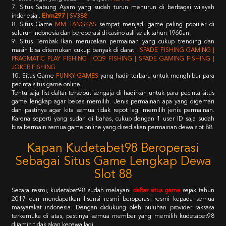
7. Situs Sabung Ayam yang sudah turun menurun di berbagai wilayah
indonesia :
Ehm297
| SV388
8. Situs Game
MM TANGKAS
sempat menjadi game paling populer di
seluruh indonesia dan beroperasi di casino asli sejak tahun 1960an.
9. Situs Tembak Ikan merupakan permainan yang cukup trending dan
masih bisa ditemukan cukup banyak di darat :
SPADE FISHING GAMING |
PRAGMATIC PLAY FISHING | CQ9 FISHING | SPADE GAMING FISHING |
JOKER FISHING
10. Situs Game
FUNKY GAMES
yang hadir terbaru untuk menghibur para
pecinta situs game online.
Tentu saja list daftar tersebut sengaja di hadirkan untuk para pecinta situs
game lengkap agar bebas memilih. Jenis permainan apa yang digemari
dan pastinya agar kita semua tidak repot lagi memilih jenis permainan.
Karena seperti yang sudah di bahas, cukup dengan 1 user ID saja sudah
bisa bermain semua game online yang disediakan permainan dewa slot 88.
Kapan Kudetabet98 Beroperasi
Sebagai Situs Game Lengkap Dewa
Slot 88
Secara resmi, kudetabet98 sudah melayani
daftar situs game
sejak tahun
2017 dan mendapatkan lisensi resmi beroperasi resmi kepada semua
masyarakat indonesia. Dengan didukung oleh puluhan provider raksasa
terkemuka di atas, pastinya semua member yang memilih kudetabet98
dijamin tidak akan kecewa lagi.