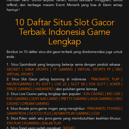
member baru. Bonus deposit harian, bonus cashback mingguan, bonus
refferal, dan berbagai macam Event Menarik yang bisa di klaim setiap
harinya !
10 Daftar Situs Slot Gacor
Terbaik Indonesia Game
Lengkap
Berikut ini 10 daftar situs slot gacor terbaik yang direkomendasi juga untuk
anda :
1. Situs Sportsbook yang langsung bekerja sama dengan produk raksasa :
SBOBET | SABA SPORTS | TF GAMING | VIRTUAL SPORTS PP | SBO
VIRTUAL SPORTS
2. Situs Slot Gacor paling booming di indonesia :
PRAGMATIC PLAY |
MICROGAMING | PG SOFT | LIVE 22 | SLOT 88 | ION SLOT | JOKER |
SPADE GAMING | HABANERO |
dan puluhan game lainnya.
3. Situs Live Casino paling lengkap dan populer :
ION CASINO | MG LIVE |
EVO GAMING | SEXY BACCARAT | PRETTY GAMING | ASIA GAMING | SBO
CASINO | DREAM GAMING
4. Situs Arcade jenis game ringan yang menghibur :
PRAGMATIC FISHING |
GAMATRON | GIOCCO PLUS | ADVANTPLAY GAMING | CQ9
5. Situs Poker salah satu jenis game yang membutuhkan keahlian khusus :
IDN PLAY | 9GAMING | BALAK PLAY
6. Situs Togel yang sudah merakyat :
NEX4D