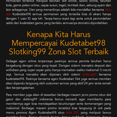
Permainan tersebut meliputi taruhan slot online, casino online, taruhan
bola, game poker online, capsa susun, togel, tembak ikan, sabung ayam dan
lain sebagainya. Dan yang menariknya adalah bila mendaftar bersama
situs
slot
Kudetabet98 semua permainan yang tersedia bisa di akses hanya
dengan 1 user ID saja loh. Tanpa harus repot lagi serta untuk pemindahan
saldo dari kudetabet game yang berlaku semuanya otomatis dipindahkan.
Kenapa Kita Harus
Mempercayai Kudetabet98
Slotking99 Zona Slot Terbaik
Sebagai agen online terpercaya pastinya semua pecinta taruhan harus
bergabung dengan situs yang tepat. Dengan sistem transaksi deposit dan
withdraw yang super cepat yaitu hanya memakan waktu maksimal 5 menit
saja. Semua transaksi akan diproses oleh sistem
slotking99
bersama
kudetabet98. Pastinya bersama agen Kudetabet Slot juga semua member
akan dipandu langsung oleh costumer service yang aktif 24 jam serta ramah
dan berpengalaman.
Para member juga akan di tawarkan berbagai macam jenis promo situs slot
gacor dan slotking99 indonesia bonus menarik agar membantu para
membernya agar bisa mendapatkan keuntungan serta kemenangan yang
maksimal. Berbagai macam promo tersebut bisa langsung di cek pada
menu promosi Agen Kudetabet98 situs
bola 365
yang meliputi bonus