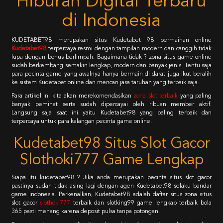
Hiburan Digital Terbaru
di Indonesia
KUDETABET98 merupakan situs Kudetabet 98 permainan online
Kudetabet98
terpercaya resmi dengan tampilan modern dan canggih tidak
lupa dengan bonus berlimpah. Bagaimana tidak ? zona situs game online
sudah berkembang semakin lengkap, modern dan banyak jenis. Tentu saja
para pecinta game yang awalnya hanya bermain di darat juga ikut beralih
ke sistem Kudetabet online dan mencari jasa taruhan yang terbaik saja.
Para artikel ini kita akan merekomendasikan
zona slot terbaik
yang paling
banyak peminat serta sudah dipercayai oleh ribuan member aktif.
Langsung saja saat ini yaitu Kudetabet98 yang paling terbaik dan
terpercaya untuk para kalangan pecinta game online.
Kudetabet98 Situs Slot Gacor
Slothoki777 Game Lengkap
Siapa itu kudetabet98 ? Jika anda merupakan pecinta situs slot gacor
pastinya sudah tidak asing lagi dengan agen Kudetabet98 selaku bandar
game indonesia. Perkenalkan, Kudetabet98 adalah daftar situs zona situs
slot gacor
slothoki777
terbaik dan slotking99 game lengkap terbaik bola
365 pasti menang karena deposit pulsa tanpa potongan.