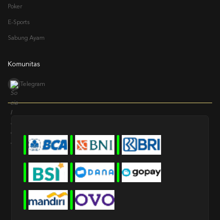
Poker
E-Sports
Sabung Ayam
Komunitas
Telegram