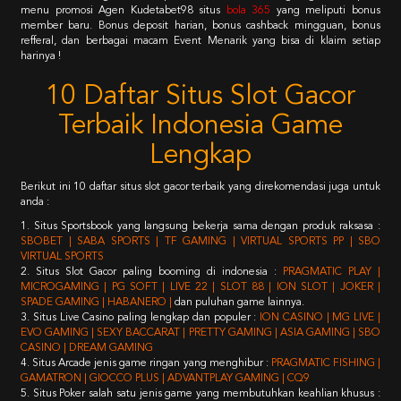
menu promosi Agen Kudetabet98 situs
bola 365
yang meliputi bonus
member baru. Bonus deposit harian, bonus cashback mingguan, bonus
refferal, dan berbagai macam Event Menarik yang bisa di klaim setiap
harinya !
10 Daftar Situs Slot Gacor
Terbaik Indonesia Game
Lengkap
Berikut ini 10 daftar situs slot gacor terbaik yang direkomendasi juga untuk
anda :
1. Situs Sportsbook yang langsung bekerja sama dengan produk raksasa :
SBOBET | SABA SPORTS | TF GAMING | VIRTUAL SPORTS PP | SBO
VIRTUAL SPORTS
2. Situs Slot Gacor paling booming di indonesia :
PRAGMATIC PLAY |
MICROGAMING | PG SOFT | LIVE 22 | SLOT 88 | ION SLOT | JOKER |
SPADE GAMING | HABANERO |
dan puluhan game lainnya.
3. Situs Live Casino paling lengkap dan populer :
ION CASINO | MG LIVE |
EVO GAMING | SEXY BACCARAT | PRETTY GAMING | ASIA GAMING | SBO
CASINO | DREAM GAMING
4. Situs Arcade jenis game ringan yang menghibur :
PRAGMATIC FISHING |
GAMATRON | GIOCCO PLUS | ADVANTPLAY GAMING | CQ9
5. Situs Poker salah satu jenis game yang membutuhkan keahlian khusus :