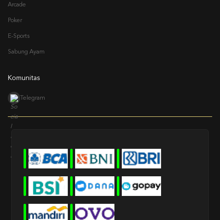
Arcade
Poker
E-Sports
Sabung Ayam
Komunitas
Telegram