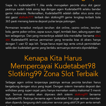
Siapa itu kudetabet98 ? Jika anda merupakan pecinta situs slot gacor
pastinya sudah tidak asing lagi dengan agen Kudetabet98 selaku bandar
game indonesia. Perkenalkan, Kudetabet98 adalah daftar situs zona situs
slot gacor
slothoki777
terbaik dan slotking99 game lengkap terbaik bola
365 pasti menang karena deposit pulsa tanpa potongan.
Permainan tersebut meliputi taruhan slot online, casino online, taruhan
bola, game poker online, capsa susun, togel, tembak ikan, sabung ayam dan
lain sebagainya. Dan yang menariknya adalah bila mendaftar bersama
situs
slot
Kudetabet98 semua permainan yang tersedia bisa di akses hanya
dengan 1 user ID saja loh. Tanpa harus repot lagi serta untuk pemindahan
saldo dari kudetabet game yang berlaku semuanya otomatis dipindahkan.
Kenapa Kita Harus
Mempercayai Kudetabet98
Slotking99 Zona Slot Terbaik
Sebagai agen online terpercaya pastinya semua pecinta taruhan harus
bergabung dengan situs yang tepat. Dengan sistem transaksi deposit dan
withdraw yang super cepat yaitu hanya memakan waktu maksimal 5 menit
saja. Semua transaksi akan diproses oleh sistem
slotking99
bersama
kudetabet98. Pastinya bersama agen Kudetabet Slot juga semua member
akan dipandu langsung oleh costumer service yang aktif 24 jam serta ramah