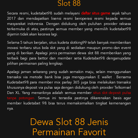
Slot 88
Secara resmi, kudetabet98 sudah melayani
daftar situs game
sejak tahun
2017 dan mendapatkan lisensi resmi beroperasi resmi kepada semua
masyarakat indonesia. Dengan didukung oleh puluhan provider raksasa
terkemuka di atas, pastinya semua member yang memilih kudetabet98
dijamin tidak akan kecewa lagi.
Selama 5 tahun berjalan, situs kudeta slotking99 telah banyak memberikan
inovasi terbaru situs bola slot yang di sediakan maupun promo dan event
yang di berikan. Apalagi jenis permainan dewa slot 88 memberikan yang
terbaik bagi para bettor dan member setia Kudetabet98 denganupdate
pilihan permainan paling lengkap.
Apalagi jaman sekarang yang sudah semakin maju, selain menggunakan
transaksi via metode bank bisa juga menggunakan E wallet . Bersama
Kudetabet98 para member mix parlay 365 juga bisa melakukan transaksi
khususnya deposit via pulsa saja dengan didukung oleh provider Telkomsel
Dan XL. Yang menariknya adalah semua member
situs slot deposit pulsa
tanpa potongan
.
Semua ini tersedia pastinya dikarenakan basis agar
member kudetabet 98 bisa terus memaksimalkan tingkat kemenangan
nya.
Dewa Slot 88 Jenis
Permainan Favorit