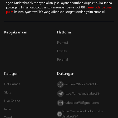
agen Kudetabet98 menyediakan jasa layanan taruhan deposit pulsa tanpa
potongan. Ini sangat cocok untuk member dewa slot 88
game bola deposit
pulsa
karena syarat wd TO yang diberikan sangat rendah yaitu cuma x1.
Kebijaksanaan
Platform
Promosi
Loyalty
Referral
Kategori
Dukungan
Hot Games
wa.me/6282277602113
Slots
https://t.me/kudetabet98
Live Casino
kudetabet98@gmail.com
Race
https://www.facebook.com/ku
detabet98/