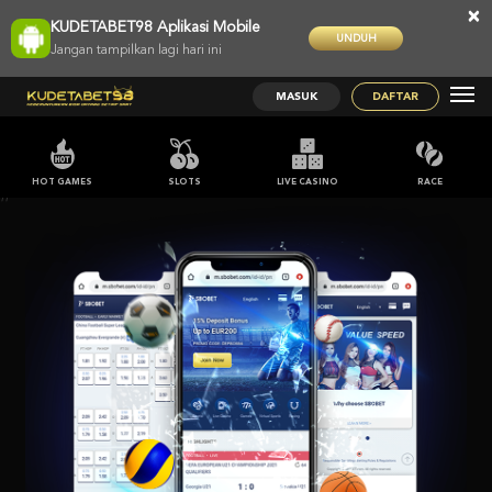
×
KUDETABET98 Aplikasi Mobile
UNDUH
Jangan tampilkan lagi hari ini
MASUK
DAFTAR
HOT GAMES
SLOTS
LIVE CASINO
RACE
;;