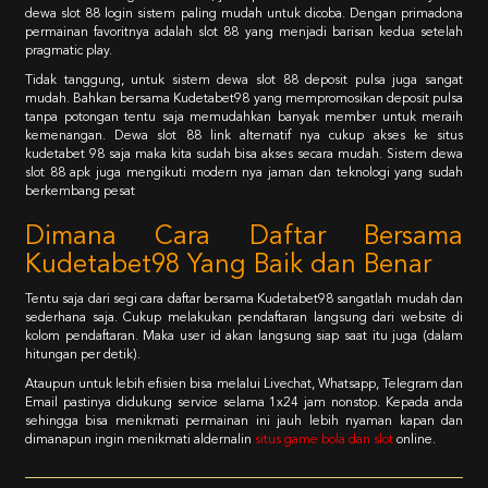
dewa slot 88 login sistem paling mudah untuk dicoba. Dengan primadona
permainan favoritnya adalah slot 88 yang menjadi barisan kedua setelah
pragmatic play.
Tidak tanggung, untuk sistem dewa slot 88 deposit pulsa juga sangat
mudah. Bahkan bersama Kudetabet98 yang mempromosikan deposit pulsa
tanpa potongan tentu saja memudahkan banyak member untuk meraih
kemenangan. Dewa slot 88 link alternatif nya cukup akses ke situs
kudetabet 98 saja maka kita sudah bisa akses secara mudah. Sistem dewa
slot 88 apk juga mengikuti modern nya jaman dan teknologi yang sudah
berkembang pesat
Dimana Cara Daftar Bersama
Kudetabet98 Yang Baik dan Benar
Tentu saja dari segi cara daftar bersama Kudetabet98 sangatlah mudah dan
sederhana saja. Cukup melakukan pendaftaran langsung dari website di
kolom pendaftaran. Maka user id akan langsung siap saat itu juga (dalam
hitungan per detik).
Ataupun untuk lebih efisien bisa melalui Livechat, Whatsapp, Telegram dan
Email pastinya didukung service selama 1x24 jam nonstop. Kepada anda
sehingga bisa menikmati permainan ini jauh lebih nyaman kapan dan
dimanapun ingin menikmati aldernalin
situs game bola dan slot
online.