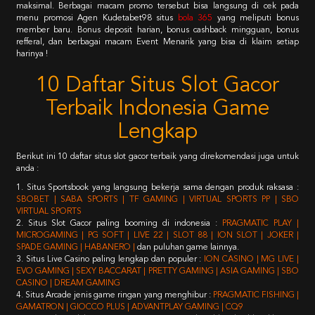
maksimal. Berbagai macam promo tersebut bisa langsung di cek pada
menu promosi Agen Kudetabet98 situs
bola 365
yang meliputi bonus
member baru. Bonus deposit harian, bonus cashback mingguan, bonus
refferal, dan berbagai macam Event Menarik yang bisa di klaim setiap
harinya !
10 Daftar Situs Slot Gacor
Terbaik Indonesia Game
Lengkap
Berikut ini 10 daftar situs slot gacor terbaik yang direkomendasi juga untuk
anda :
1. Situs Sportsbook yang langsung bekerja sama dengan produk raksasa :
SBOBET | SABA SPORTS | TF GAMING | VIRTUAL SPORTS PP | SBO
VIRTUAL SPORTS
2. Situs Slot Gacor paling booming di indonesia :
PRAGMATIC PLAY |
MICROGAMING | PG SOFT | LIVE 22 | SLOT 88 | ION SLOT | JOKER |
SPADE GAMING | HABANERO |
dan puluhan game lainnya.
3. Situs Live Casino paling lengkap dan populer :
ION CASINO | MG LIVE |
EVO GAMING | SEXY BACCARAT | PRETTY GAMING | ASIA GAMING | SBO
CASINO | DREAM GAMING
4. Situs Arcade jenis game ringan yang menghibur :
PRAGMATIC FISHING |
GAMATRON | GIOCCO PLUS | ADVANTPLAY GAMING | CQ9