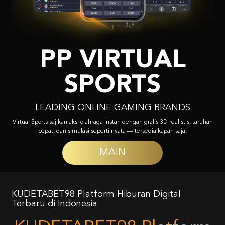
PP VIRTUAL
SPORTS
LEADING ONLINE GAMING BRANDS
Virtual Sports sajikan aksi olahraga instan dengan grafis 3D realistis, taruhan
cepat, dan simulasi seperti nyata — tersedia kapan saja.
MAIN
KUDETABET98 Platform Hiburan Digital
Terbaru di Indonesia