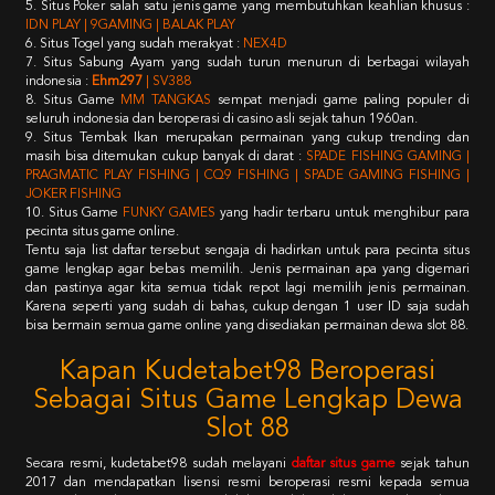
5. Situs Poker salah satu jenis game yang membutuhkan keahlian khusus :
IDN PLAY | 9GAMING | BALAK PLAY
6. Situs Togel yang sudah merakyat :
NEX4D
7. Situs Sabung Ayam yang sudah turun menurun di berbagai wilayah
indonesia :
Ehm297
| SV388
8. Situs Game
MM TANGKAS
sempat menjadi game paling populer di
seluruh indonesia dan beroperasi di casino asli sejak tahun 1960an.
9. Situs Tembak Ikan merupakan permainan yang cukup trending dan
masih bisa ditemukan cukup banyak di darat :
SPADE FISHING GAMING |
PRAGMATIC PLAY FISHING | CQ9 FISHING | SPADE GAMING FISHING |
JOKER FISHING
10. Situs Game
FUNKY GAMES
yang hadir terbaru untuk menghibur para
pecinta situs game online.
Tentu saja list daftar tersebut sengaja di hadirkan untuk para pecinta situs
game lengkap agar bebas memilih. Jenis permainan apa yang digemari
dan pastinya agar kita semua tidak repot lagi memilih jenis permainan.
Karena seperti yang sudah di bahas, cukup dengan 1 user ID saja sudah
bisa bermain semua game online yang disediakan permainan dewa slot 88.
Kapan Kudetabet98 Beroperasi
Sebagai Situs Game Lengkap Dewa
Slot 88
Secara resmi, kudetabet98 sudah melayani
daftar situs game
sejak tahun
2017 dan mendapatkan lisensi resmi beroperasi resmi kepada semua