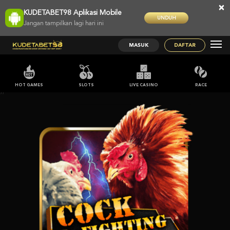
×
KUDETABET98 Aplikasi Mobile
UNDUH
Jangan tampilkan lagi hari ini
MASUK
DAFTAR
HOT GAMES
SLOTS
LIVE CASINO
RACE
;;