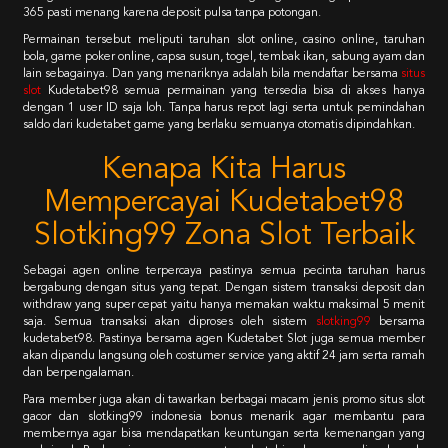
365 pasti menang karena deposit pulsa tanpa potongan.
Permainan tersebut meliputi taruhan slot online, casino online, taruhan
bola, game poker online, capsa susun, togel, tembak ikan, sabung ayam dan
lain sebagainya. Dan yang menariknya adalah bila mendaftar bersama
situs
slot
Kudetabet98 semua permainan yang tersedia bisa di akses hanya
dengan 1 user ID saja loh. Tanpa harus repot lagi serta untuk pemindahan
saldo dari kudetabet game yang berlaku semuanya otomatis dipindahkan.
Kenapa Kita Harus
Mempercayai Kudetabet98
Slotking99 Zona Slot Terbaik
Sebagai agen online terpercaya pastinya semua pecinta taruhan harus
bergabung dengan situs yang tepat. Dengan sistem transaksi deposit dan
withdraw yang super cepat yaitu hanya memakan waktu maksimal 5 menit
saja. Semua transaksi akan diproses oleh sistem
slotking99
bersama
kudetabet98. Pastinya bersama agen Kudetabet Slot juga semua member
akan dipandu langsung oleh costumer service yang aktif 24 jam serta ramah
dan berpengalaman.
Para member juga akan di tawarkan berbagai macam jenis promo situs slot
gacor dan slotking99 indonesia bonus menarik agar membantu para
membernya agar bisa mendapatkan keuntungan serta kemenangan yang