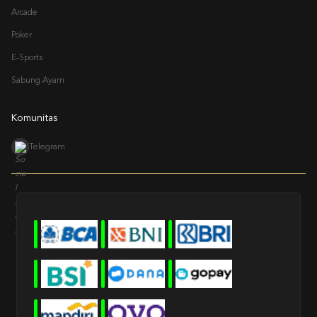
Arcade
Poker
E-Sports
Sabung Ayam
Komunitas
Telegram