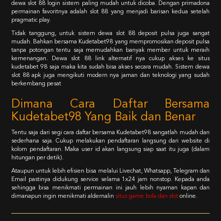
dewa slot 88 login sistem paling mudah untuk dicoba. Dengan primadona
permainan favoritnya adalah slot 88 yang menjadi barisan kedua setelah
pragmatic play.
Tidak tanggung, untuk sistem dewa slot 88 deposit pulsa juga sangat
mudah. Bahkan bersama Kudetabet98 yang mempromosikan deposit pulsa
tanpa potongan tentu saja memudahkan banyak member untuk meraih
kemenangan. Dewa slot 88 link alternatif nya cukup akses ke situs
kudetabet 98 saja maka kita sudah bisa akses secara mudah. Sistem dewa
slot 88 apk juga mengikuti modern nya jaman dan teknologi yang sudah
berkembang pesat
Dimana Cara Daftar Bersama
Kudetabet98 Yang Baik dan Benar
Tentu saja dari segi cara daftar bersama Kudetabet98 sangatlah mudah dan
sederhana saja. Cukup melakukan pendaftaran langsung dari website di
kolom pendaftaran. Maka user id akan langsung siap saat itu juga (dalam
hitungan per detik).
Ataupun untuk lebih efisien bisa melalui Livechat, Whatsapp, Telegram dan
Email pastinya didukung service selama 1x24 jam nonstop. Kepada anda
sehingga bisa menikmati permainan ini jauh lebih nyaman kapan dan
dimanapun ingin menikmati aldernalin
situs game bola dan slot
online.