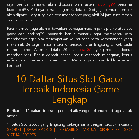
saja. Semua transaksi akan diproses oleh sistem
slotking99
bersama
kudetabet98. Pastinya bersama agen Kudetabet Slot juga semua member
akan dipandu langsung oleh costumer service yang aktif 24 jam serta ramah
dan berpengalaman.
Para member juga akan di tawarkan berbagai macam jenis promo situs slot
gacor dan slotking99 indonesia bonus menarik agar membantu para
membernya agar bisa mendapatkan keuntungan serta kemenangan yang
maksimal. Berbagai macam promo tersebut bisa langsung di cek pada
menu promosi Agen Kudetabet98 situs
bola 365
yang meliputi bonus
member baru. Bonus deposit harian, bonus cashback mingguan, bonus
refferal, dan berbagai macam Event Menarik yang bisa di klaim setiap
harinya !
10 Daftar Situs Slot Gacor
Terbaik Indonesia Game
Lengkap
Berikut ini 10 daftar situs slot gacor terbaik yang direkomendasi juga untuk
anda :
1. Situs Sportsbook yang langsung bekerja sama dengan produk raksasa :
SBOBET | SABA SPORTS | TF GAMING | VIRTUAL SPORTS PP | SBO
VIRTUAL SPORTS